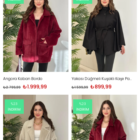
Angora Kaban Bordo
Yakası Düğmeli Kuşaklı Kaşe Panço Siyah
₺1.999,99
₺899,99
₺2.799,99
₺1.599,99
%23
%23
İNDIRIM
İNDIRIM