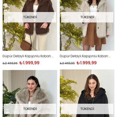
TÜKENDI
TÜKENDI
Güpür Detaylı Kapşonlu Kaban Kahve
Güpür Detaylı Kapşonlu Kaban Bej
₺1.999,99
₺1.999,99
₺2.499,99
₺2.499,99
TÜKENDI
TÜKENDI