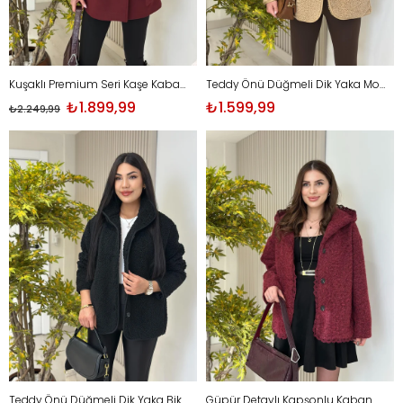
Kuşaklı Premium Seri Kaşe Kaban Bordo
Teddy Önü Düğmeli Dik Yaka Mont Camel
₺1.899,99
₺1.599,99
₺2.249,99
Teddy Önü Düğmeli Dik Yaka Biker Mont Siyah
Güpür Detaylı Kapşonlu Kaban Bordo