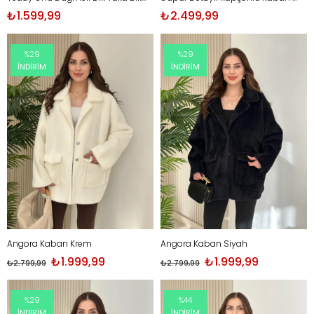
₺1.599,99
₺2.499,99
%29
%29
İNDIRIM
İNDIRIM
Angora Kaban Krem
Angora Kaban Siyah
₺1.999,99
₺1.999,99
₺2.799,99
₺2.799,99
%29
%44
İNDIRIM
İNDIRIM