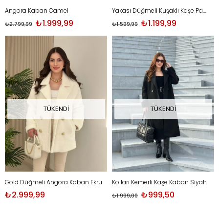
Angora Kaban Camel
Yakası Düğmeli Kuşaklı Kaşe Panço Antrasit
₺1.999,99
₺1.199,99
₺2.799,99
₺1.599,99
TÜKENDI
TÜKENDI
Gold Düğmeli Angora Kaban Ekru
Kolları Kemerli Kaşe Kaban Siyah
₺2.999,99
₺999,50
₺1.999,00