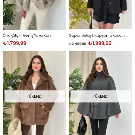
Önü Çıtçıtlı Geniş Yaka Kürk
Güpür Detaylı Kapşonlu Kaban Siyah
₺1.799,99
₺1.999,99
₺2.499,99
TÜKENDI
TÜKENDI